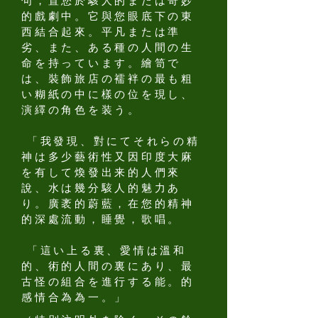
句，置您於駭人的または奇妙
的戲劇中。它與您眼底下の東
西結合起來。平凡または準
劣、また、ある種の人間の生
命を持っています。繪笥で
は、裝飾旅店の襦袢の最も粗
い糊紙の中に樣の位を現し、
演繹の角色を装う。
「我發現、對にてそれらの精
神は多少藝術性又因印度大麻
を有して煥發出来的人們來
說、水は幾分駭人的魅力あ
り。廣袤的蔚藍，在您的精神
的深處流動，睡覺，歌唱。
「這い上る裏、愛情は溫和
的、術的人間の裏にあり、最
古怪の組合を進行する能。的
感情合為為一。」