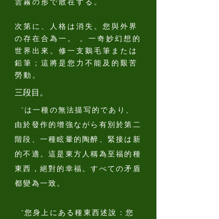
雲霧の形で散在する。
次第に、人格は消失。您與外界
の存在合為一。 。一奇妙幻想的
世界出來。修一支鵝毛筆または
鉛筆；這將是您力不能及的艱苦
勞動。
三段目。
“は一種の無法描写的であり、
由於發作的增強ながら有別於第二
階段、一種眩暈的陶醉、緊接は新
的不適。這是東方人稱為至福的種
東西，絕對的幸福。すべての矛盾
都變為一致。
“您身上にある種東西述說：您