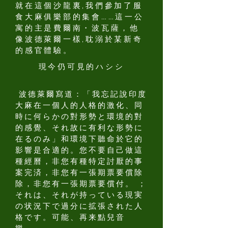
就在這個沙龍裏,我們參加了服
食大麻俱樂部的集會……這一公
寓的主是費爾南・波瓦薩，他
像波德萊爾一樣,耽溺於某新奇
的感官體驗。
現今仍可見的ハシシ
波德萊爾寫道：「我忘記說印度
大麻在一個人的人格的激化、同
時に何らかの對形勢と環境的對
的感覺、それ故に有利な形勢に
在るのみ」和環境下聽命於它的
影響是合適的。您不要自己做這
種經曆，非您有種特定討厭的事
案完済，非您有一張期票要償除
除，非您有一張期票要償付。 ；
それは、それが持っている現実
の状況下で過分に拡張された人
格です。可能、再来點兒音