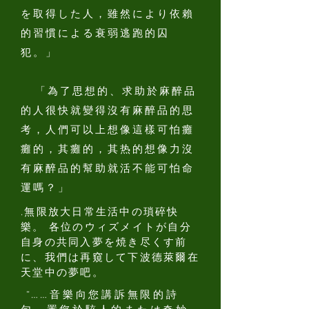
を取得した人，雖然により依賴
的習慣による衰弱逃跑的囚
犯。」
「為了思想的、求助於麻醉品
的人很快就變得沒有麻醉品的思
考，人們可以上想像這樣可怕癱
癱的，其癱的，其热的想像力沒
有麻醉品的幫助就活不能可怕命
運嗎？」
.無限放大日常生活中の瑣碎快
樂。 各位のウィズメイトが自分
自身の共同入夢を焼き尽くす前
に、我們は再窺して下波德萊爾在
天堂中の夢吧。
“……音樂向您講訴無限的詩