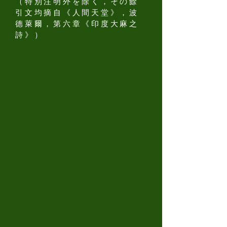
（特別注明外を除く，その餘
引文均摘自《人間天堂》，波
德萊爾，第六章《印度大麻之
詩》）