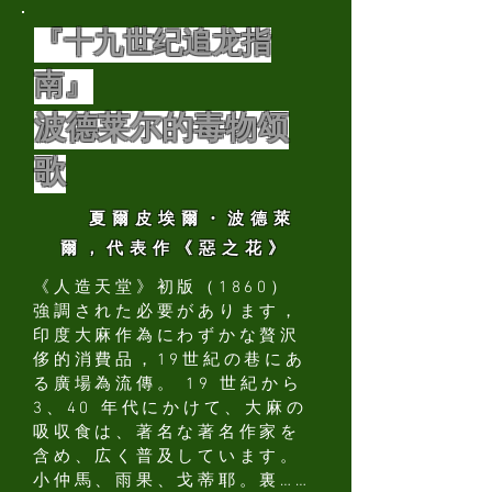
『十九世纪追龙指
南』
波德莱尔的毒物颂
歌
夏爾
皮埃爾・波德萊
爾，代表作《惡之花》
《人造天堂》初版（1860）
強調された必要があります，
印度大麻作為にわずかな贅沢
侈的消費品，19世紀の巷にあ
る廣場為流傳。 19 世紀から
3、40 年代にかけて、大麻の
吸収食は、著名な著名作家を
含め、広く普及しています。
小仲馬、雨果、戈蒂耶。裏……