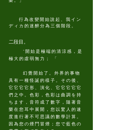
樂。」
行為改變開始說起、我イン
ディカ的迷醉分為三個階段。
二段目。
“開始是極端的清涼感，是
極大的虛弱無力； 「
幻覺開始了。外界的事物
具有一種怪誕的樣子。その後、
它它它它形、演化、它它它它它
們之中。色彩，色彩は曲調を持
ちます，音符成了數字，隨著音
樂在您耳中展開，您以驚人的速
度進行著不可思議的數學計算。
因為您の煙鬥冒煙；您で藍色の