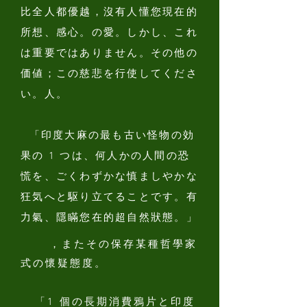
比全人都優越，沒有人懂您現在的
所想、感心。の愛。しかし、これ
は重要ではありません。その他の
価値；この慈悲を行使してくださ
い。人。
「印度大麻の最も古い怪物の効
果の 1 つは、何人かの人間の恐
慌を、ごくわずかな慎ましやかな
狂気へと駆り立てることです。有
力氣、隱瞞您在的超自然狀態。」
，またその保存某種哲學家
式の懷疑態度。
「1 個の長期消費鴉片と印度