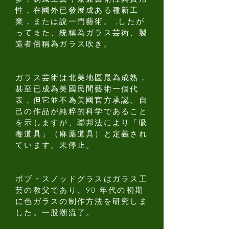
性，在國外已發展成ある種新工
業，または說一門藝術。 ,したが
ってまた、統稱為ガラス芸術、製
造者俗稱為ガラス吹き。
ガラス芸術は北美地區最為成熟，
甚至已成為美國民間藝術一個代
表，但它並不為美國官方承認。自
己の作品が純粹的科学であること
を示しますが、聯邦法により「吸
毒道具」（麻薬道具）と定義され
ています。未停止。
ボブ・スノッドグラスはガラス工
芸の教父であり、90 年代の初期
に色ガラスの制作方法を研究しま
した。一股潮流了。