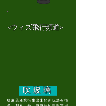
<ウィズ飛行頻道>
吹玻璃
從麻葉產業衍生出来的新玩法有很
多，制鳳工藝，兼兼藝術性與實用