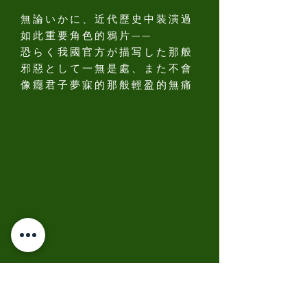
無論いかに、近代歷史中装演過
如此重要角色的鴉片——
恐らく我國官方が描写した那般
邪惡として一無是處、また不會
像癮君子夢寐的那般輕盈的無痛
私はすでに它對想像力與感的迪
を承認し、また它伐害身體と意