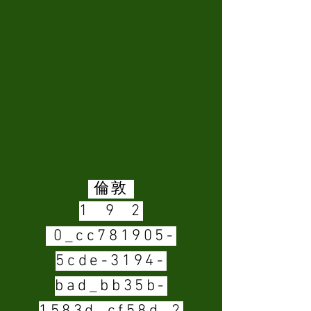
倫敦
1 9 2
0_cc781905-
5cde-3194-
bad_bb35b-