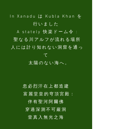
In Xanadu は Kubla Khan を
行いました
A stately 快楽ドーム令 :
聖なる川アルフが流れる場所
人には計り知れない洞窟を通っ
て
太陽のない海へ。
忽必烈汗在上都造建
富麗堂皇的穹頂宮殿
：
伴有聖河阿爾佛
穿過深測不可巖洞
壹真入無光之海