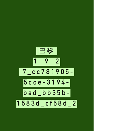
巴黎
1 9 2
7_cc781905-
5cde-3194-
bad_bb35b-
1583d_cf58d_2