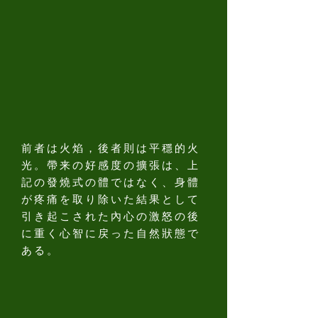
前者は火焰，後者則は平穩的火
光。帶来の好感度の擴張は、上
記の發燒式の體ではなく、身體
が疼痛を取り除いた結果として
引き起こされた內心の激怒の後
に重く心智に戻った自然狀態で
ある。