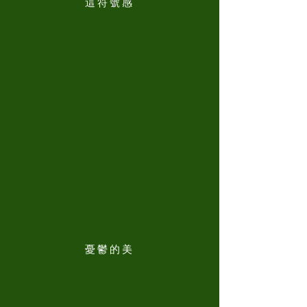
這符號感
憂鬱的美