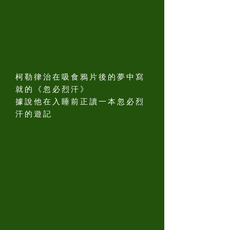
柯勒律治在吸食鴉片後的夢中寫
就的《忽必烈汗》
據說他在入睡前正讀一本忽必烈
汗的遊記