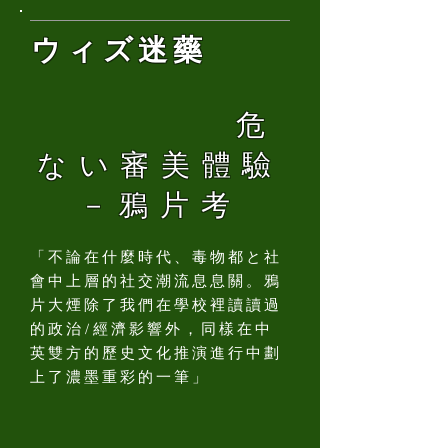
迷藥
ウィズ
危
ない審美體驗
－鴉片考
「不論在什麼時代、毒物都と社
會中上層的社交潮流息息關。鴉
片大煙除了我們在學校裡讀讀過
的政治/經濟影響外，同樣在中
英雙方的歷史文化推演進行中劃
上了濃墨重彩的一筆」