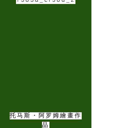
1583d_cf58d_2
托马斯・阿罗姆繪畫作
品