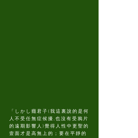
「しかし癮君子(我這裏說的是何
人不受任無症候擾,也沒有受鴉片
的遠期影響人)覺得人性中更聖的
壹面才是高無上的；要在平靜的