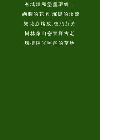
有城墻和堡壘環繞
：
絢爛的花園,蜿蜒的溪流
繁花崩壊放,枝頭芬芳
樹林像山巒壹樣古老
環擁陽光照耀的草地