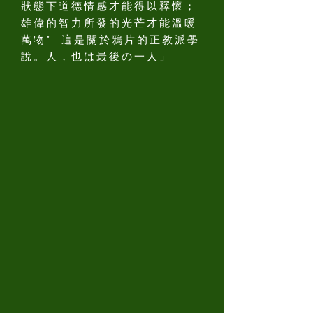
狀態下道德情感才能得以釋懷；
雄偉的智力所發的光芒才能溫暖
萬物” 這是關於鴉片的正教派學
說。人，也は最後の一人」