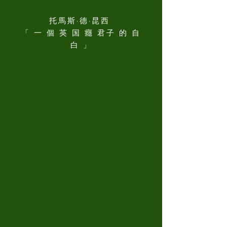
托馬斯·德·昆西
「 一 個 英 国 癮 君子 的 自
白 」