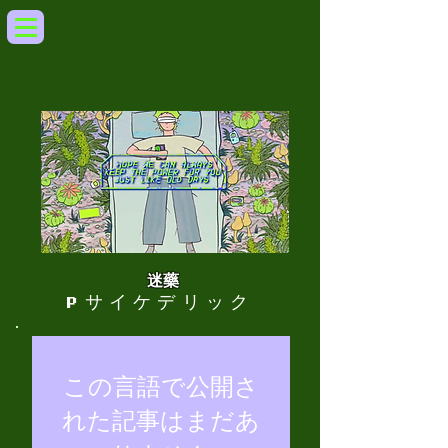
迷藥
P
サイケデリック
この言語で公開さ
れた記事はまだあ