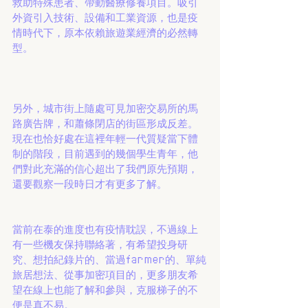
救助特殊患者、帶動醫療修養項目。吸引
外資引入技術、設備和工業資源，也是疫
情時代下，原本依賴旅遊業經濟的必然轉
型。
另外，城市街上隨處可見加密交易所的馬
路廣告牌，和蕭條閉店的街區形成反差。
現在也恰好處在這裡年輕一代質疑當下體
制的階段，目前遇到的幾個學生青年，他
們對此充滿的信心超出了我們原先預期，
還要觀察一段時日才有更多了解。
當前在泰的進度也有疫情耽誤，不過線上
有一些機友保持聯絡著，有希望投身研
究、想拍紀錄片的、當過farmer的、單純
旅居想法、從事加密項目的，更多朋友希
望在線上也能了解和參與，克服梯子的不
便是真不易。