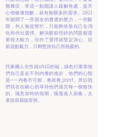
難雜症，單這一點能讓人緩解焦慮，提升
心情健康指數，就有無限多的需求。2021
年聽聞了一些朋友的遭遇的壓力，一些斷
聯，外人無從幫忙，只能夠依靠自己去消
化和作出選擇。解決眼前瑣碎的問題都需
要很大毅力，但作了選擇就堅定決心。目
前這點氣力，只夠堅持自己所熱愛的。
托泰國人生性就chill的福，綠色行業靠他
們自己是走不到內卷的地步，他們的心態
是——內卷冇可能，卷就卷joint。所以我
們現在在耐心的等待他們過完每一個愉快
的、隨意加時的假期，慢慢進入節奏，太
著急容易咳穿肺。