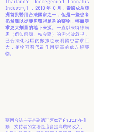
Thailand's Underground Cannabis 
Industry】，
2019 年 8 月，泰國成為亞
洲首批醫用合法國家之一，但是一些患者
仍然難以從藥房獲得足夠的藥物，轉而尋
求更大劑量的地下來源。
一直以來特殊病
患（例如癲癇、帕金森）的需求被忽視，
已合法化地區的數據也表明醫患需求巨
大，植物可替代副作用更高的處方類藥
物。
藥用合法主要是副總理阿奴廷Anutin在推
動，支持者的立場是這會提高農民收入、