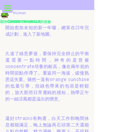
Wizman
期待Green triangle的相會
開始愈加未知的新一年囖，總算在21年完
成計劃，進入了新地圖。
久違了綠意夢遊，要保持完全靜止的平衡
還需要一點時間，神奇的是曾被
concentrate培養的耐高，像在兩年前的
時間節點停滯了。重返同一海拔，緩慢熟
悉這失重。雖然一直有orange sunshine
的低量引導，但綠色帶來的包容是輕鬆
的，放大那些日常遲鈍的感知，熱帶正午
的一絲涼風都是溢出的愜意。
還好strains有夠選，白天工作和晚間休
息都能滿足，晚上無論再石頭第二天還能
八點自然醒，精力滿格。藥用上，不提疑