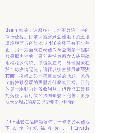
damn 都等了這麼多年，也不急這一時的
例行流程。目前所觀察到亞洲地下的土壤
環境與西方的資本式420的發展有不少差
距，另一方面來看泰國作為亞洲第一個開
放是歷史性的，區別在於東西方人使用藥
用植物的傳統、價值觀差異，外部因素在
於全球疫情隔絕，這裡以後會發展成
亞洲
荷蘭
，抑或是另一種更自然的狀態，就得
了解推動發展的團體以什麼為目標。目前
的第一驅動力是稅收利益，但泰國工業相
對落後，新行業的法例條規不完善，要形
成大閉環式的產業是需要不少時間的。
VICE油管在這陣新發佈了一條關於泰國地
下市場的紀錄短片，【Inside 