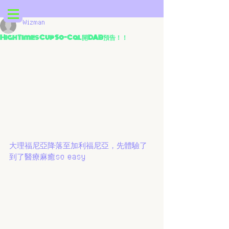
Wizman
High Times Cup So-Cal 開DAB預告！！
大理福尼亞降落至加利福尼亞，先體驗了
到了醫療麻癒so easy