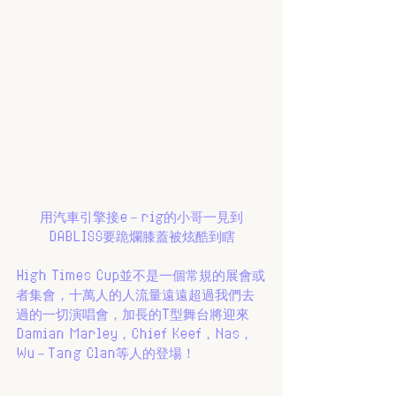
用汽車引擎接e－rig的小哥一見到
DABLISS要跪爛膝蓋被炫酷到瞎
High Times Cup並不是一個常規的展會或
者集會，十萬人的人流量遠遠超過我們去
過的一切演唱會，加長的T型舞台將迎來
Damian Marley，Chief Keef，Nas，
Wu－Tang Clan等人的登場！