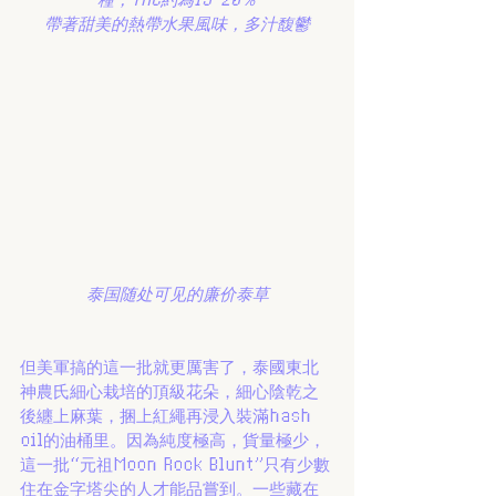
帶著甜美的熱帶水果風味，多汁馥鬱
泰国随处可见的廉价泰草
但美軍搞的這一批就更厲害了，泰國東北
神農氏細心栽培的頂級花朵，細心陰乾之
後纏上麻葉，捆上紅繩再浸入裝滿hash 
oil的油桶里。因為純度極高，貨量極少，
這一批“元祖Moon Rock Blunt”只有少數
住在金字塔尖的人才能品嘗到。一些藏在