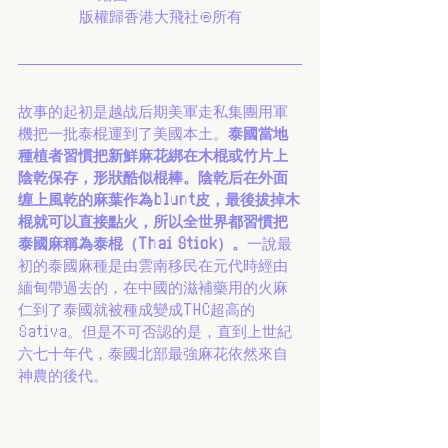
版權歸香港大飛社®所有
故事的起初是越战后期美軍走私集團用軍
機把一批泰棍運到了美國本土。
泰國當地
種植者習慣把新鮮麻花綁在木棍或竹片上
陰乾保存，形狀酷似棍棒。陰乾后在外面
缠上風乾的麻葉作為blunt皮，最後拔掉木
棍就可以直接點火，所以全世界都習慣把
泰國麻稱為泰棍（Thai Stick）。
一說最
初的泰國麻種是由雲南移民在元代時經由
緬甸帶過去的，在中國的滋補藥用的火麻
仁到了泰國就被種成變成THC超高的
Sativa。但是不可否認的是，直到上世紀
六七十年代，泰國北部最強麻花依然來自
神農的後代。