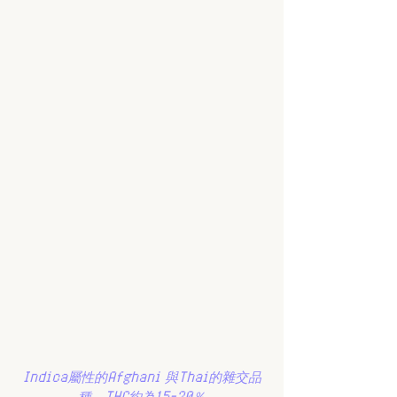
Indica屬性的Afghani 與Thai的雜交品
種，THC約為15-20％