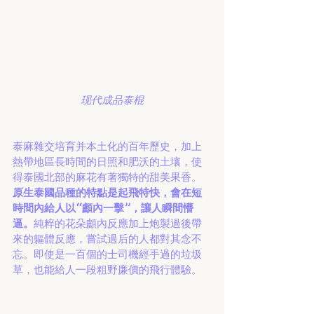
现代成品泰棍
泰麻雜交培育并本土化的百年歷史，加上
熱帶地區長時間的日照和肥沃的土壤，使
得泰國北部的麻花有著獨特的甜美果香。
原生泰國品種的特點是起飛特快，會在短
時間內給人以“顱內一擊”，讓人瞬間懵
逼。
純粹的花朵顱內反應加上炮製過後帶
來的軀體反應，嘗試過后的人都對其念不
忘。即使是一百個的士司機經手過的垃圾
草，也能給人一段粗野廉價的飛行體驗。