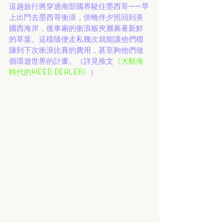
這趟旅行將穿過南部國界駛往墨西哥——早
上出門去墨西哥衝浪，傍晚伴夕照回到美
國西海岸，後車廂的衝浪板夾層裹著新鮮
的草葉。這樣隨便走私幾次就能讓他們穩
賺到下次衝浪比賽的費用，甚至夠他們做
個環遊世界的計畫。（詳見推文
《大航海
時代的WEED DEALER》
）