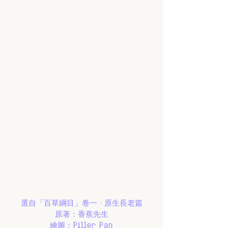
選自「百草綱目」卷一 · 原生長老篇
原著：香蕉先生
繪圖：Piller Pan