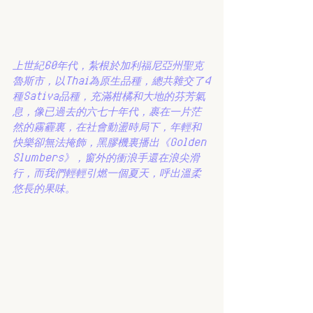
上世紀60年代，紮根於加利福尼亞州聖克
魯斯市，以Thai為原生品種，總共雜交了4
種Sativa品種，充滿柑橘和大地的芬芳氣
息，像已過去的六七十年代，裹在一片茫
然的霧霾裏，在社會動盪時局下，年輕和
快樂卻無法掩飾，黑膠機裏播出《Golden 
Slumbers》，窗外的衝浪手還在浪尖滑
行，而我們輕輕引燃一個夏天，呼出溫柔
悠長的果味。