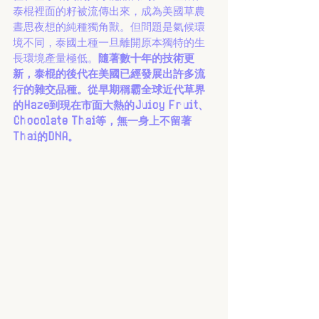
泰棍裡面的籽被流傳出來，成為美國草農
晝思夜想的純種獨角獸。但問題是氣候環
境不同，泰國土種一旦離開原本獨特的生
長環境產量極低。
隨著數十年的技術更
新，泰棍的後代在美國已經發展出許多流
行的雜交品種。從早期稱霸全球近代草界
的Haze到現在市面大熱的Juicy Fruit、
Chocolate Thai等，無一身上不留著
Thai的DNA。