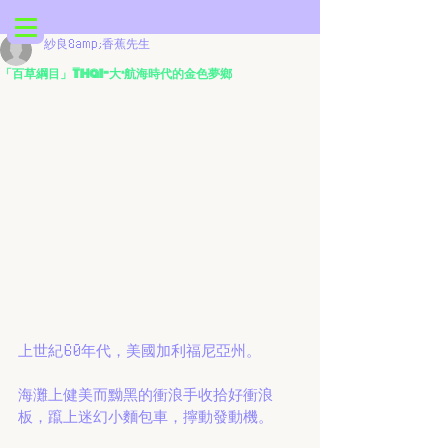
紗良&amp;香蕉先生
「百草綱目」Thai-大·航海時代的金色夢鄉
上世紀60年代，美國加利福尼亞州。
海灘上健美而黝黑的衝浪手收拾好衝浪
板，躥上迷幻小麵包車，擰動發動機。