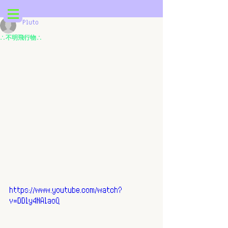
Pluto
∴ 不明飛行物 ∴
https://www.youtube.com/watch?
v=DDly4NAlaoQ