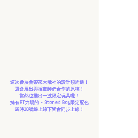
這次參展會帶來大飛社的設計類周邊！
還會展出與插畫師們合作的原稿！
當然也推出一波限定玩具啦！
擁有AT力場的 - Stoned Boy限定配色
屆時18號線上線下皆會同步上線！