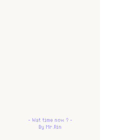
- Wat time now ? -
By Mr.Rin