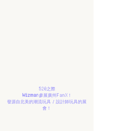
520之際
Wizman
參展廣州FanX！
發源自北美的潮流玩具 / 設計師玩具的展
會！