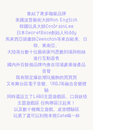
集結了衆多咖級品牌
 美國波普藝術大師Ron English 
韓國玩具大師CoolrainLee
日本SecretBase創始人Hiddy
馬來西亞插畫師Zeenchin等來自歐美、日
韓、東南亞、
大陸港台數十位藝術家均悉數到場與粉絲
進行互動簽售
國內外百餘個品牌均會在現場參展做產品
首發
既有限定爆款潮玩服飾的買買買
又有舞台區電子音樂、VRDJ等融合音樂體
驗
 同時還設立了LABO主題遊戲區、口袋妖怪
主題遊戲區 任狗專區汪起來！
以及數十種獨立遊戲、桌游體驗區
玩累了還可以到熊本熊Cafe喝一杯