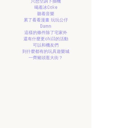
只想空調下抽機
喝着冰Coke
聽着音樂
累了看看漫畫 玩玩公仔
Damn
這樣的條件除了宅家外
還有什麼更chill的活動
可以和機友們
到什麼都有的玩具遊樂城
一齊豬頭逛大街？