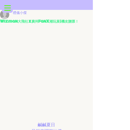
禮儀小傑
Wizman大飛社 x 廣州FanX潮玩展 | 機友贈票！
鹹鹹夏日