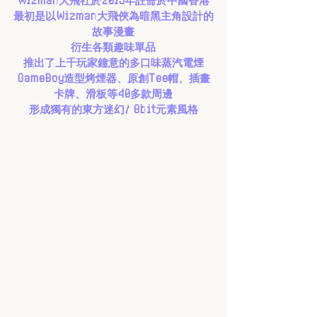
最初是以Wizman大飛俠為暗黑主角設計的
故事漫畫
衍生各類趣味單品
推出了上千玩家鐘意的多口味蒸汽電煙
GameBoy造型烤煙器、原創Tee帽、插畫
卡牌、滑板等40多款周邊
形成獨有的東方迷幻/ 8bit元素風格