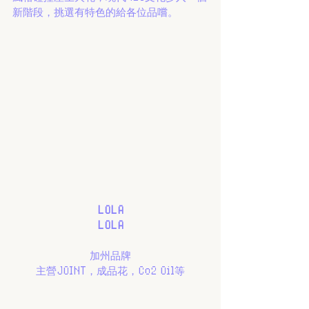
新階段，挑選有特色的給各位品嚐。
LOLA
LOLA
加州品牌
主營JOINT，成品花，Co2 Oil等