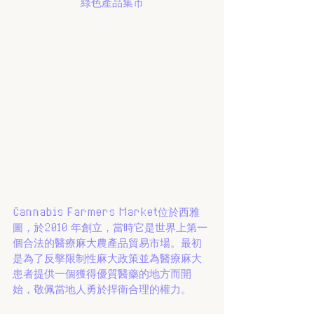
綠色產品集市
Cannabis Farmers Market位於西雅
圖，於2010 年創立，當時它是世界上第一
個合法的醫療麻大農產品貿易市場。最初
是為了反擊限制性麻大政策並為醫療麻大
患者提供一個獲得優質醫藥的地方而開
始，敬佩當地人勇於捍衛合理的權力。