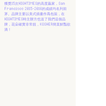
獲獎15次HIGHTIMES的高度贏家，San 
Francisco 2015-2016的成績均名列前
茅。品牌主要以美式插畫作爲包裝，在
HIGHTIMES時主辦方也送了我們這個品
牌，花朵確實非常靚，KOSHER簡直鮮豔欲
滴！