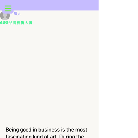
威人
4 2 0 品 牌 視 覺 大 賞
Being good in business is the most 
fascinating kind of art. During the 