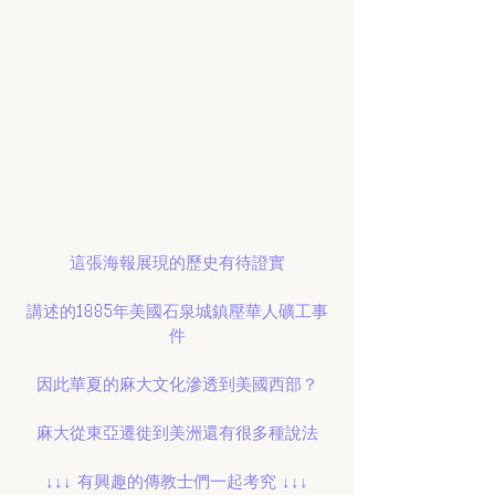
這張海報展現的歷史有待證實
講述的1885年美國石泉城鎮壓華人礦工事
件
因此華夏的麻大文化滲透到美國西部？
麻大從東亞遷徙到美洲還有很多種說法
↓↓↓ 有興趣的傳教士們一起考究 ↓↓↓