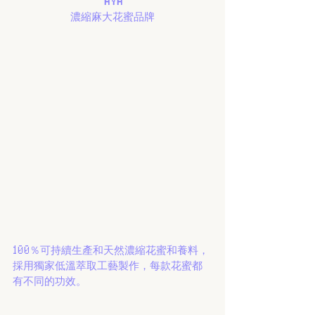
AYA
濃縮麻大花蜜品牌
100％可持續生產和天然濃縮花蜜和養料，
採用獨家低溫萃取工藝製作，每款花蜜都
有不同的功效。