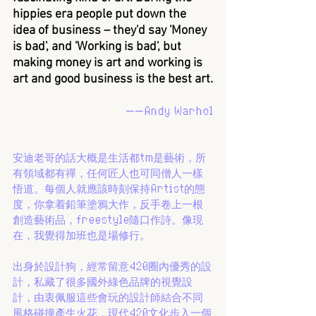
hippies era people put down the 
idea of business – they'd say 'Money 
is bad', and 'Working is bad', but 
making money is art and working is 
art and good business is the best art.
——Andy Warhol
安迪老哥的話大概是生活都tm是藝術，所
有領域都有禪，任何匠人也可同僧人一樣
悟道。每個人就應該時刻保持Artist的態
度，你拿着鉛筆塗鴉大作，反手卷上一根
創造藝術品，freestyle隨口作詩。像現
在，我覺得加班也是場修行。
出身於設計狗，經常留意420圈內優秀的設
計，私藏了很多國外綠色品牌的視覺設
計，由衷佩服這些會玩的設計師結合不同
風格碰撞產生火花，現代420文化步入一個