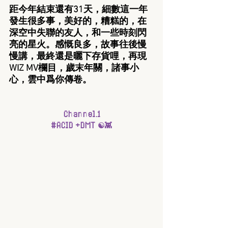
距今年結束還有31天，細數這一年
發生很多事，美好的，糟糕的，在
深空中失聯的友人，和一些時刻閃
亮的星火。感慨良多，故事往後慢
慢講，最終還是曬下存貨哩，再現
WIZ MV欄目，歲末年關，諸事小
心，雲中爲你傳卷。
Channel.1
#ACID
 +DMT ☯👾