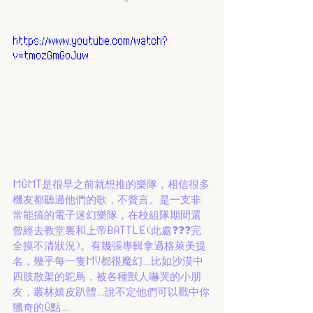
https://www.youtube.com/watch?
v=tmozGmGoJuw
MGMT是很早之前就想推的樂隊，相信很多
機友都聽過他們的歌，不贅言。是一支非
常能搞的電子迷幻樂隊，在校組隊期間還
曾經去教堂裏和上帝BATTLE(此處❓❓❓完
全摸不清狀況)。有幾張專輯拿過格萊美提
名，幾乎每一隻MV都很魔幻...比如沙漠中
四肢散架的鴕鳥，被各種獸人嚇哭的小朋
友，叢林嬉皮趴體...說不定他們可以戳中你
獵奇的G點...