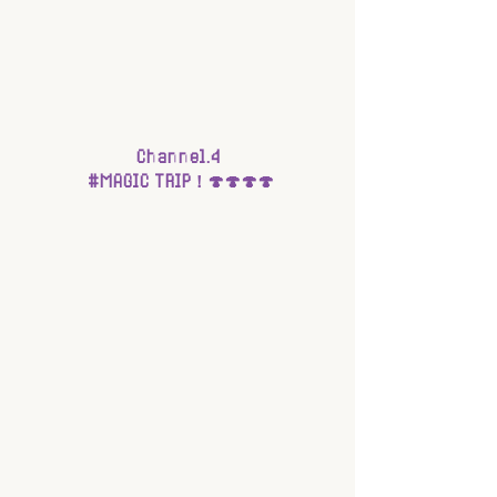
Channel.4
#MAGIC
 TRIP！🍄🍄🍄🍄