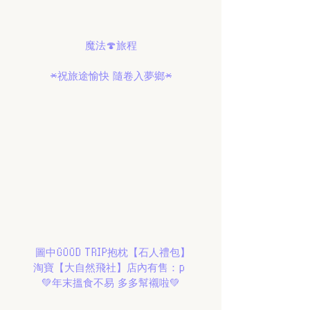
魔法🍄旅程
*祝旅途愉快 隨卷入夢鄉*
 圖中GOOD TRIP抱枕【石人禮包】
淘寶【大自然飛社】店內有售：p 
💚年末搵食不易 多多幫襯啦💚