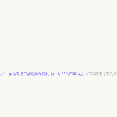
方式，但她還是不能理解我對乳-搖-格-鬥的不可自拔
（不讓玩尾行系列就