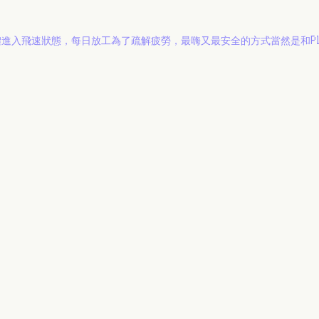
全體進入飛速狀態，每日放工為了疏解疲勞，最嗨又最安全的方式當然是和Play