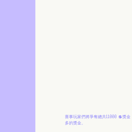
賽事玩家們將爭奪總共11000 💲獎
多的獎金。