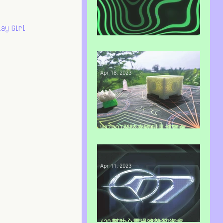
 Girl
呼朋幻友💨分享麻の道🍃
Apr 18, 2023
WIZPOT登陸泰國玩具博覽會
（TTE2023）
Apr 11, 2023
420 幫助心靈過濾雜質|海肯