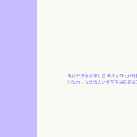
為符合居家溫馨社會和諧情調只好轉換
能吃肉，油然懷念起食草期的羅曼蒂