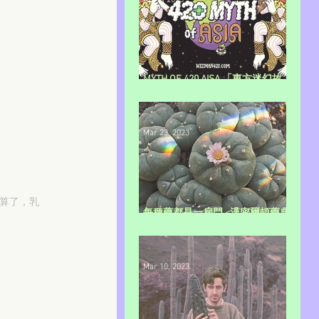
Apr 2, 2023
MYTH OF 420 AISA 「東方迷幻故
事」
Mar 23, 2023
算了，乳
每種藥都是一扇門 <漢密爾頓藥典
下>
Mar 10, 2023