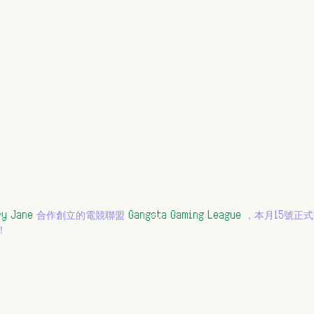
y Jane
 合作創立的電競聯盟
 Gangsta Gaming League
 ，本月15號正
！