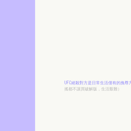
UFC絕殺對方是日常生活僅有的挽尊
搖都不讓買破解版，生活艱難）