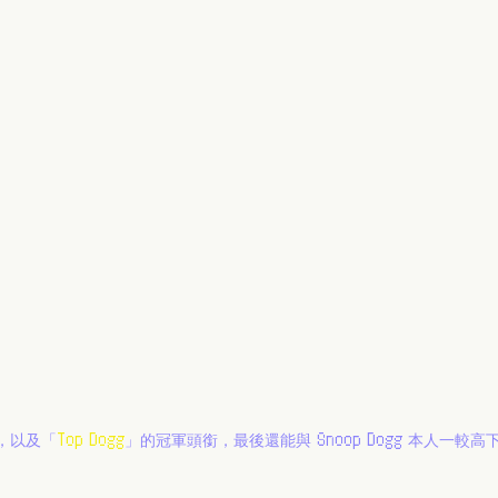
金，以及「
Top Dogg
」的冠軍頭銜，最後還能與 Snoop Dogg 本人一較