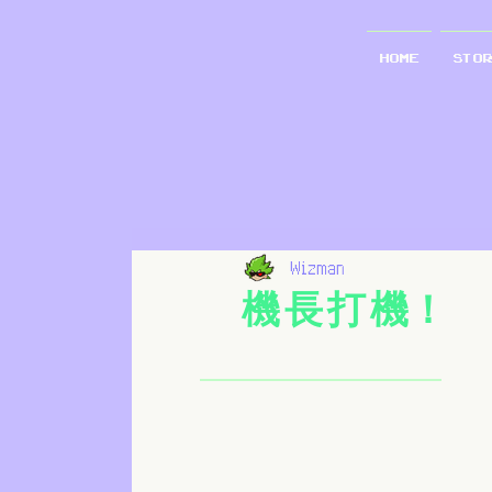
Home
STO
Wizman
機 長 打 機！