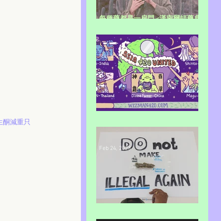
每種藥都是一扇門 <漢密爾頓藥典
上>
Mar 6, 2023
2023「Thai Chill初階攻略」
生酮減重只
Feb 24, 2023
泰國大麻政治