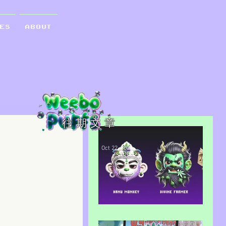
 E S
A B O U T
往 期 文 章
Oct 22, 2024
WEEBO PUFFS