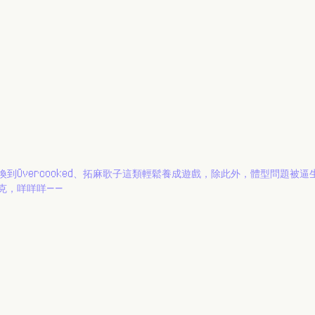
到Overcooked、拓麻歌子這類輕鬆養成遊戲，除此外，體型問題被逼
克，咩咩咩——