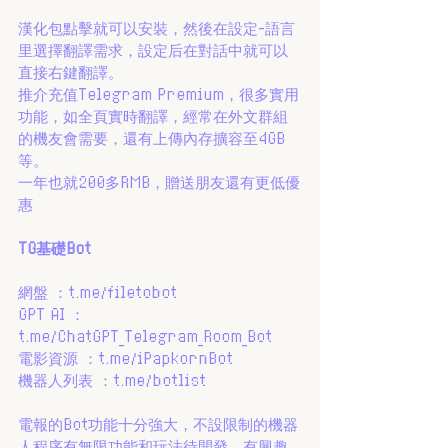
漢化包點擊就可以安裝，然後在設定-語言
里選擇翻譯需求，設定后在對話中就可以
直接右鍵翻譯。
推介充值Telegram Premium，很多實用
功能，如全頁實時翻譯，經常在外文群組
的機友會需要，還有上傳內存擴容至4GB
等。
一年也就200多RMB，贈送朋友還有更低優
惠
TG基礎Bot
網盤 ：t.me/filetobot
GPT AI ： 
t.me/ChatGPT_Telegram_Room_Bot
電影資源 ：t.me/iPapkornBot
機器人列表 ：t.me/botlist
電報的Bot功能十分強大，不設限制的機器
人程序有無限功能和玩法待開發，有興趣