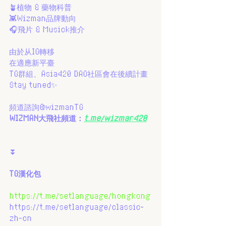
🪴植物 & 藥物科普
👾Wizman品牌動向
🎧飛片 & Musick推介
由於从IG轉移
在適應新平臺
TG群組、Asia420 DAO社區會在後續計畫
Stay tuned✨
頻道諮詢@wizmanTG
WIZMAN大飛社頻道：
t.me/wizman420
⏬
TG漢化包
https://t.me/setlanguage/hongkong
https://t.me/setlanguage/classic-
zh-cn