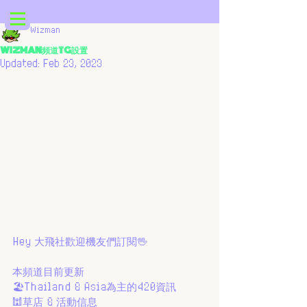
Wizman
WIZMAN頻道TG設置
Updated:
Feb 23, 2023
Hey 大飛社歡迎機友們訂閱🖖
本頻道目前更新
🏖Thailand & Asia為主的420資訊
🕍草店 & 活動信息