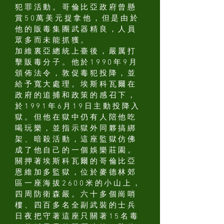
犯罪活動。哥倫比亞政府曾懸
賞50萬美元捉拿他，但是由於
他的販毒集團武器精良，人員
眾多而未能抓獲。
加維裏亞總統上臺後，嚴厲打
擊販毒分子。他於1990年9月
頒佈法令，敦促毒犯投降，並
給予寬大處理。埃斯科瓦爾在
政府的追捕和政策的感召下，
於1991年6月19日主動投降入
獄。但他在獄中仍有人陪他吃
喝玩樂，並指示獄外同夥搞綁
架、暗殺活動，這座監獄仿佛
成了他自己的一個娛樂莊園。
關押著埃斯科瓦爾的哥倫比亞
恩維加多監獄，位於麥德林郊
區一座海拔2600米的小山上，
四周防衛森嚴。六十多個崗哨
樓、四百多名全副武裝的士兵
日夜把守著這座只關著15名毒