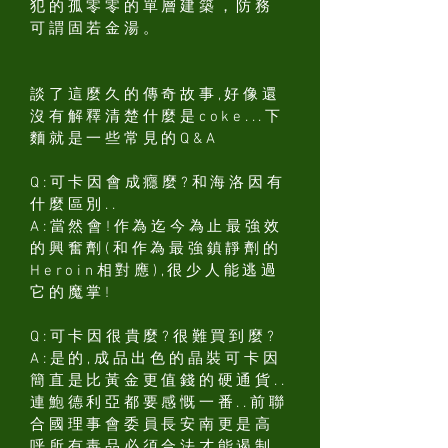
犯的孤零零的單層建築，防務
可謂固若金湯。
談了這麼久的傳奇故事,好像還
沒有解釋清楚什麼是coke...下
麵就是一些常見的Q&A
Q:可卡因會成癮麼?和海洛因有
什麼區別..
A:當然會!作為迄今為止最強效
的興奮劑(和作為最強鎮靜劑的
Heroin相對應),很少人能逃過
它的魔掌!
Q:可卡因很貴麼?很難買到麼?
A:是的,成品出色的晶裝可卡因
簡直是比黃金更值錢的硬通貨..
連鮑德利亞都要感慨一番..前聯
合國理事會委員長安南更是高
呼所有毒品必須合法才能遏制