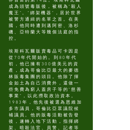
界首富的第14位。埃斯科瓦爾
成為頭號毒販後，被稱為“殺人
魔王”。“綁架機器”，居於世界
被警方通緝的名單之首。在美
國，他同時遭到邁阿密、洛杉
磯、亞特蘭大等幾個法庭的指
控。
埃斯科瓦爾販賣毒品可卡因是
從70年代開始的。到80年代
初，他已擁有300億美元的資
產，成為哥倫比亞最大的麥德
林販毒集團的頭目。他除了揮
金如土為自己消費外，還做一
些免費為窮人蓋房子等的“慈善
事業”，以此撈取政治資本。
1983年，他先後被選為恩維加
多市議員，哥倫比亞眾議院候
補議員。他的販毒活動被告發
後，遂轉入地下活動，指揮綁
架、暗殺法官、員警、記者等