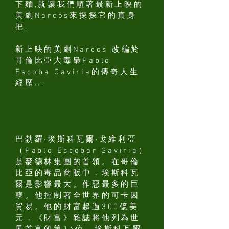
下麵,就讓我們順著最新上映的
美劇Narcos來探探它的真身
把.
新上映的美劇Narcos 改編於
哥倫比亞大毒梟Pablo
Escoba Gaviria的傳奇人生
經歷...
巴勃羅·埃斯科瓦爾·戈維利亞
（Pablo Escobar Gaviria）
是麥德林集團的首領。在哥倫
比亞的毒品商販中，埃斯科瓦
爾是影響最大。作惡最多的巨
孽。他控制著全世界的可卡因
貿易。他的財富超過300億美
元，《財富》雜誌將他列為世