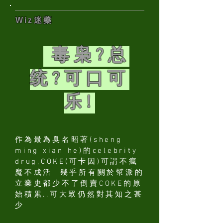
Wiz迷藥
毒枭?总
统?可口可
乐!
作為最為臭名昭著(sheng
ming xian he)的celebrity
drug,COKE(可卡因)可謂不瘋
魔不成活 幾乎所有關於幫派的
立業史都少不了倒賣COKE的原
始積累..可大眾仍然對其知之甚
少