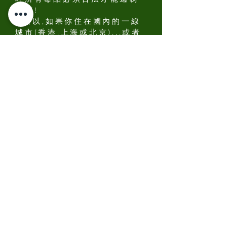
黑幫!
所以,如果你住在國內的一線
城市(香港,上海或北京)...或者
L.A,Miami或者任意的
metropolis..並擁有相當可觀
的一筆可支配財富..那就有機會
肆意地享用它了!
Q:可卡因為什麼會被稱為"有錢
人的毒品"?
A:一來如上所述..經過黑幫的層
層運輸之後,它的零售價相當地
貴..(在香港或上海,成色優秀的
COKE均價在1000Rmb/G左
右...二來它的興奮全然集中於
身體,沒有致幻劑對嗜酒人群的
bad trip風險...你當然可以吸
完coke再站上講臺做你的