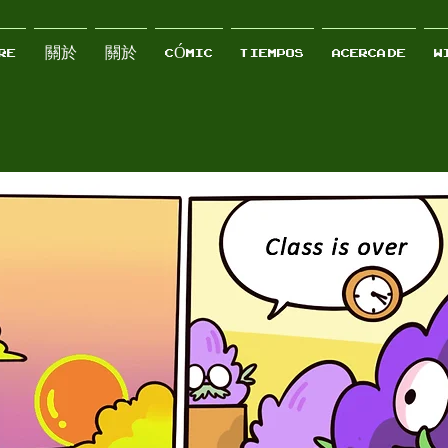
RE
關於
關於
CÓMIC
TIEMPOS
ACERCA DE
W