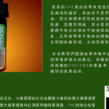
更高的THC會給你帶來更強
是越強烈越好，就如並不是所
油。部分身體承受性較低的
焦慮、恐懼等情緒，部分甚
愛鑽牛角尖的朋友可能會因
多，反而會帶來不愉快的體驗
生明顯的麻痹感，太強烈會
在這裏我們建議如果有條件
指導選擇適合的產品。美國
供相應的THC/CBD含量參
概預估效果如何。
合法化，大麻業開始分化為醫療大麻與娛樂大麻兩個更
樂大麻業慢慢向紅酒業和咖啡業靠攏，THC的地位也慢