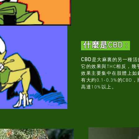
什麼是CBD :
CBD
是大麻裏的另一種活
它的效果與THC相反，
效果主要集中在肢體上如鎮
有大約0.1-0.3%的C
高達10%以上。