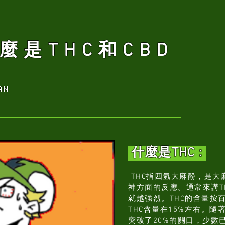
HC和CBD
AN
什麼是THC :
THC指四氫大麻酚，是大
神方面的反應。通常來講T
就越強烈。THC的含量按
THC含量在15%左右。
突破了20%的關口，少數