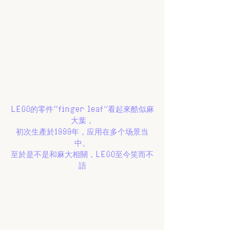
LEGO的零件“finger leaf”看起來酷似麻
大葉，
初次生產於1999年，应用在多个场景当
中。
至於是不是和麻大相關，LEGO至今笑而不
語