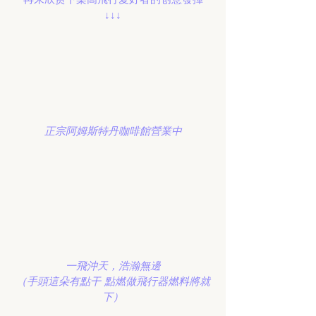
↓↓↓
正宗阿姆斯特丹咖啡館營業中
一飛沖天，浩瀚無邊
（手頭這朵有點干 點燃做飛行器燃料將就
下）