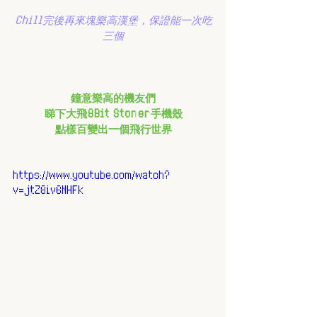
Chill完後再來塊樂高漢堡，保證能一次吃
三個
鐘意樂高的機友們
睇下大飛8Bit Stoner手機殼
點樣百變出一個飛行世界
https://www.youtube.com/watch?
v=jtZ8iv6NHFk