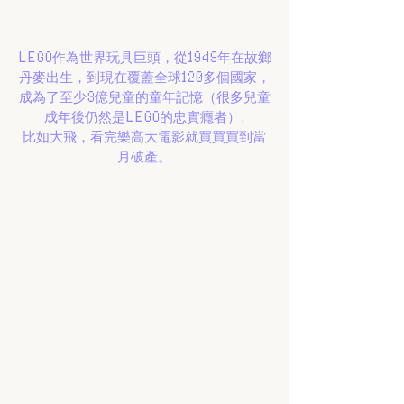
LEGO作為世界玩具巨頭，從1949年在故鄉
丹麥出生，到現在覆蓋全球120多個國家，
成為了至少3億兒童的童年記憶（很多兒童
成年後仍然是LEGO的忠實癮者）.
比如大飛，看完樂高大電影就買買買到當
月破產。