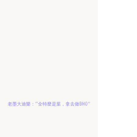
老墨大迪樂：“全特麼是葉，拿去做BHO”