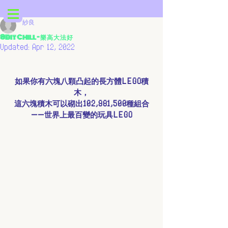
紗良
8Bit Chill - 樂 高 大 法 好
Updated:
Apr 12, 2022
如果你有六塊八顆凸起的長方體LEGO積
木，
這六塊積木可以砌出102,981,500種組合
——世界上最百變的玩具LEGO