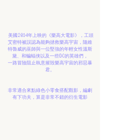
 美國2014年上映的《樂高大電影》，工頭
艾密特被誤認為能夠拯救樂高宇宙，隨維
特魯威的巫師與一位堅強的年輕女性溫斯
黛、和蝙蝠侠以及一些DC的英雄們，
一路冒險阻止執意摧毀樂高宇宙的邪惡暴
君。
非常適合來點綠色小零食搭配觀影，編劇
有下功夫，算是非常不錯的衍生電影