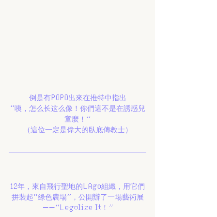
倒是有POPO出來在推特中指出
“咦，怎么长这么像！你們這不是在誘惑兒
童麼！”
（這位一定是偉大的臥底傳教士）
12年，來自飛行聖地的LAgo組織，用它們
拼裝起“綠色農場”，公開辦了一場藝術展
——“Legolize It！”