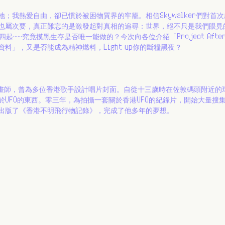
；我熱愛自由，卻已慣於被困物質界的牢籠。相信Skywalker們對首
也屬次要，真正難忘的是激發起對真相的追尋：世界，絕不只是我們眼見
······究竟摸黑生存是否唯一能做的？今次向各位介紹「Project After 
查資料」，又是否能成為精神燃料，Light up你的斷糧黑夜？
插畫師，曾為多位香港歌手設計唱片封面。自從十三歲時在佐敦碼頭附近的
UFO的東西。零三年，為拍攝一套關於香港UFO的紀錄片，開始大量搜
出版了《香港不明飛行物記錄》，完成了他多年的夢想。