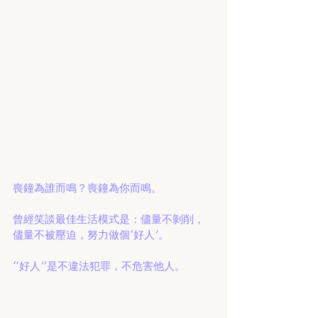
喪鐘為誰而鳴？喪鐘為你而鳴。
曾經笑談最佳生活模式是：儘量不剝削，
儘量不被壓迫，努力做個‘好人’。
“好人”是不違法犯罪，不危害他人。