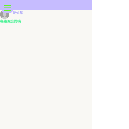
燒仙草
喪鐘為誰而鳴