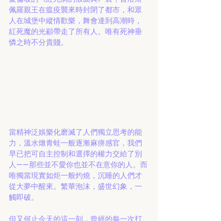
佩羅親王在瘟疫襲來時封閉了都市，和眾
人在城堡中縱情歡樂，舞會達到高潮時，
紅死魔的光顧帶走了所有人。唯有死神垂
憐之時不分貴賤。
當精神泛娛樂化磨滅了人們獨立思考的能
力，溫水燉青蛙一般逐漸麻痹感官，我們
早已把可自主控制和選擇的權力交給了別
人——那些並不愛你也並不在意你的人。而
唯獨當現實如炬一般灼燒，沉睡的人們才
從大夢中醒來。繁華泡沫，盛世幻象，一
觸即破。
但又何止今天的這一刻，曾經的每一次打