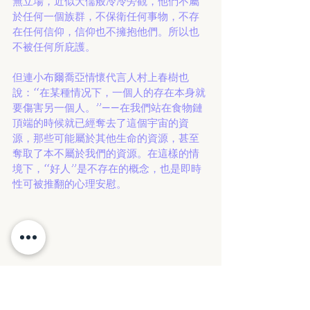
無立場，近似犬儒般冷冷旁觀，他們不屬
於任何一個族群，不保衛任何事物，不存
在任何信仰，信仰也不擁抱他們。所以也
不被任何所庇護。
但連小布爾喬亞情懷代言人村上春樹也
說：“在某種情况下，一個人的存在本身就
要傷害另一個人。”——在我們站在食物鏈
頂端的時候就已經奪去了這個宇宙的資
源，那些可能屬於其他生命的資源，甚至
奪取了本不屬於我們的資源。在這樣的情
境下，“好人”是不存在的概念，也是即時
性可被推翻的心理安慰。
這時，沉默如同作惡，漠視亦是作惡。漠