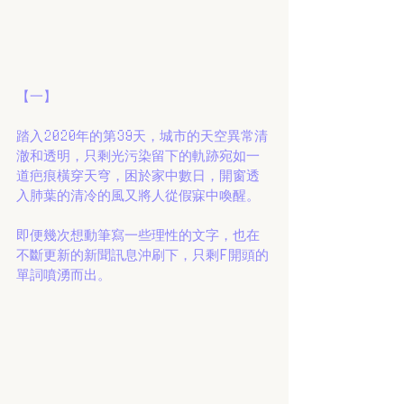
【一】
踏入2020年的第39天，城市的天空異常清
澈和透明，只剩光污染留下的軌跡宛如一
道疤痕橫穿天穹，困於家中數日，開窗透
入肺葉的清冷的風又將人從假寐中喚醒。
即便幾次想動筆寫一些理性的文字，也在
不斷更新的新聞訊息沖刷下，只剩F開頭的
單詞噴湧而出。