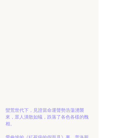
蠻荒世代下，見證當命運聲勢浩蕩湧襲
來，眾人潰散如蟻，跌落了各色各樣的醜
相。
愛倫坡的《紅死病的假面具》裏，普洛斯