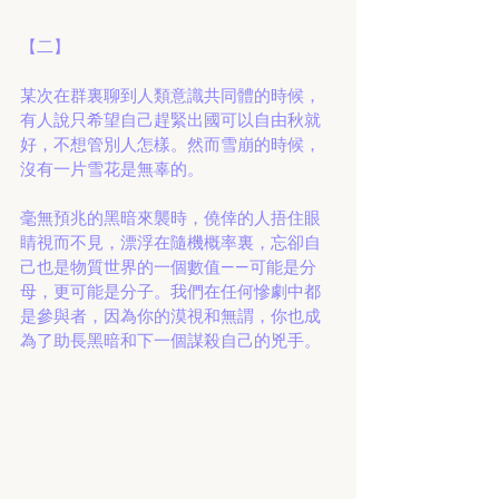
【二】
某次在群裏聊到人類意識共同體的時候，
有人說只希望自己趕緊出國可以自由秋就
好，不想管別人怎樣。然而雪崩的時候，
沒有一片雪花是無辜的。
毫無預兆的黑暗來襲時，僥倖的人捂住眼
睛視而不見，漂浮在隨機概率裏，忘卻自
己也是物質世界的一個數值——可能是分
母，更可能是分子。我們在任何慘劇中都
是參與者，因為你的漠視和無謂，你也成
為了助長黑暗和下一個謀殺自己的兇手。