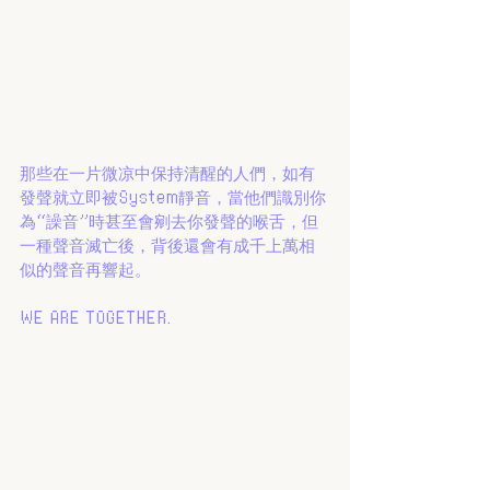
那些在一片微凉中保持清醒的人們，如有
發聲就立即被System靜音，當他們識別你
為“譟音”時甚至會剜去你發聲的喉舌，但
一種聲音滅亡後，背後還會有成千上萬相
似的聲音再響起。
WE ARE TOGETHER.